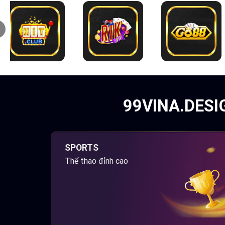
99VINA.DESI
SPORTS
Thể thao đỉnh cao