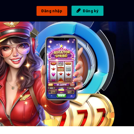
Đăng nhập
Đăng ký