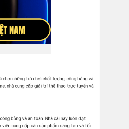
i chơi những trò chơi chất lượng, công bằng và
, nhà cung cấp giải trí thể thao trực tuyến và
công bằng và an toàn. Nhà cái này luôn đặt
 việc cung cấp các sản phẩm sáng tạo và tối