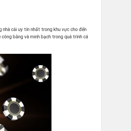
g nhà cái uy tín nhất trong khu vực cho đến
công bằng và minh bạch trong quá trình cá