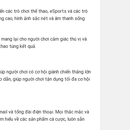
n các trò chơi thể thao, eSports và các trò
ng cao, hình ảnh sắc nét và âm thanh sống
ang lại cho người chơi cảm giác thú vị và
thao túng kết quả.
p người chơi có cơ hội giành chiến thắng lớn
 dẫn, giúp người chơi tận dụng tối đa cơ hội
mail và tổng đài điện thoại. Mọi thắc mắc và
 am hiểu về các sản phẩm cá cược, luôn sẵn