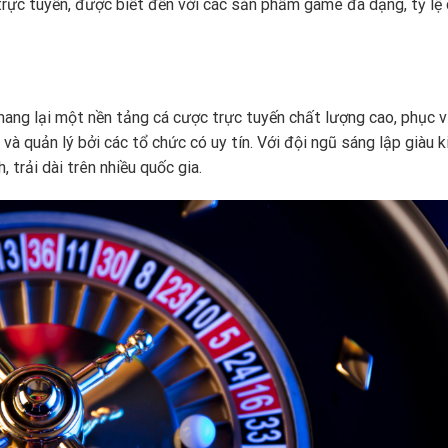
 trực tuyến, được biết đến với các sản phẩm game đa dạng, tỷ lệ
ng lại một nền tảng cá cược trực tuyến chất lượng cao, phục vụ 
à quản lý bởi các tổ chức có uy tín. Với đội ngũ sáng lập giàu k
trải dài trên nhiều quốc gia.