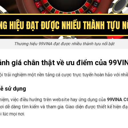
Thương hiệu 99VINA đạt được nhiều thành tựu nổi bật
ánh giá chân thật về ưu điểm của 99VI
hội trải nghiệm một nền tảng cá cược trực tuyến hoàn hảo với nhi
dễ sử dụng
ghiệm, việc điều hướng trên website hay ứng dụng của
99VINA 
i dễ dàng tìm kiếm và tham gia. Giao diện được thiết kế hiện đại,
 lúc mọi nơi.