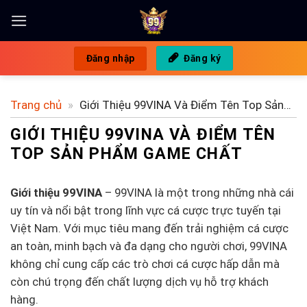
Bỏ
qua
nội
Đăng nhập
Đăng ký
dung
Trang chủ
»
Giới Thiệu 99VINA Và Điểm Tên Top Sản
Phẩm Game Chất
GIỚI THIỆU 99VINA VÀ ĐIỂM TÊN
TOP SẢN PHẨM GAME CHẤT
Giới thiệu 99VINA
– 99VINA là một trong những nhà cái
uy tín và nổi bật trong lĩnh vực cá cược trực tuyến tại
Việt Nam. Với mục tiêu mang đến trải nghiệm cá cược
an toàn, minh bạch và đa dạng cho người chơi, 99VINA
không chỉ cung cấp các trò chơi cá cược hấp dẫn mà
còn chú trọng đến chất lượng dịch vụ hỗ trợ khách
hàng.