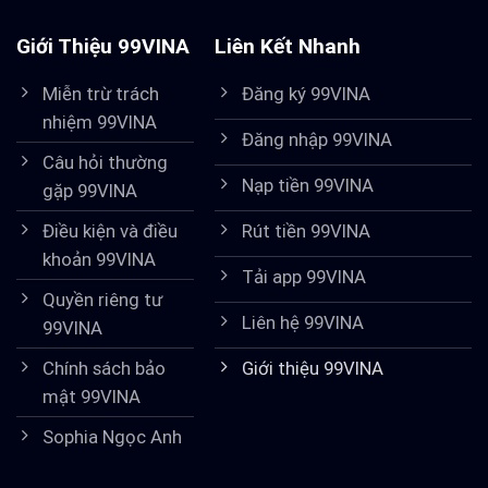
Giới Thiệu 99VINA
Liên Kết Nhanh
Miễn trừ trách
Đăng ký 99VINA
nhiệm 99VINA
Đăng nhập 99VINA
Câu hỏi thường
Nạp tiền 99VINA
gặp 99VINA
Rút tiền 99VINA
Điều kiện và điều
khoản 99VINA
Tải app 99VINA
Quyền riêng tư
Liên hệ 99VINA
99VINA
Giới thiệu 99VINA
Chính sách bảo
mật 99VINA
Sophia Ngọc Anh