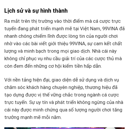
Lịch sử và sự hình thành
Ra mắt trên thị trường vào thời điểm mà cá cược trực
tuyến đang phát triển mạnh mẽ tại Việt Nam, 99VINA đã
nhanh chóng chiếm lĩnh được lòng tin của người chơi
nhờ vào các bài viết giới thiệu 99VINA, sự cam kết chất
lượng và minh bạch trong mọi giao dịch. Nhà cái này
không chỉ phục vụ nhu cầu giải trí của các cược thủ mà
còn đem đến những cơ hội kiếm tiền hấp dẫn.
Với nền tảng hiện đại, giao diện dễ sử dụng và dịch vụ
chăm sóc khách hàng chuyên nghiệp, thương hiệu đã
tạo dựng được vị thế vững chắc trong ngành cá cược
trực tuyến. Sự uy tín và phát triển không ngừng của nhà
cái này được minh chứng qua số lượng người chơi tăng
trưởng mạnh mẽ mỗi năm.