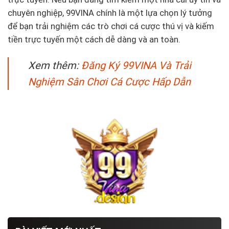
chuyên nghiệp, 99VINA chính là một lựa chọn lý tưởng
để bạn trải nghiệm các trò chơi cá cược thú vị và kiếm
tiền trực tuyến một cách dễ dàng và an toàn.
Xem thêm:
Đăng Ký 99VINA Và Trải
Nghiệm Sân Chơi Cá Cược Hấp Dẫn