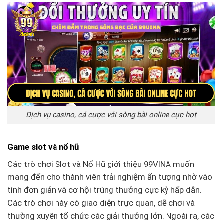
Dịch vụ casino, cá cược với sòng bài online cực hot
Game slot và nổ hũ
Các trò chơi Slot và Nổ Hũ giới thiệu 99VINA muốn
mang đến cho thành viên trải nghiệm ấn tượng nhờ vào
tính đơn giản và cơ hội trúng thưởng cực kỳ hấp dẫn.
Các trò chơi này có giao diện trực quan, dễ chơi và
thường xuyên tổ chức các giải thưởng lớn. Ngoài ra, các