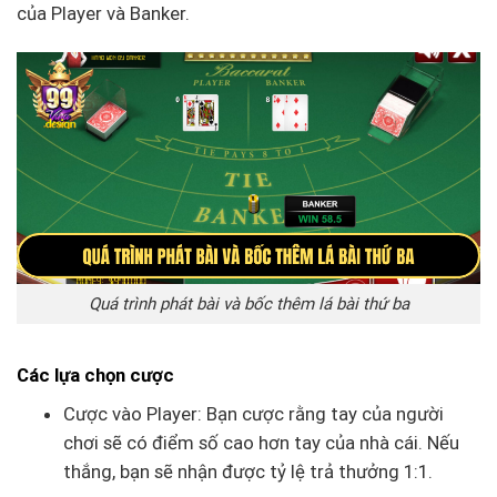
của Player và Banker.
Quá trình phát bài và bốc thêm lá bài thứ ba
Các lựa chọn cược
Cược vào Player: Bạn cược rằng tay của người
chơi sẽ có điểm số cao hơn tay của nhà cái. Nếu
thắng, bạn sẽ nhận được tỷ lệ trả thưởng 1:1.