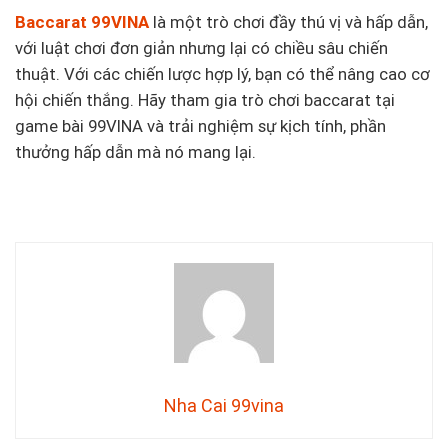
Baccarat 99VINA
là một trò chơi đầy thú vị và hấp dẫn,
với luật chơi đơn giản nhưng lại có chiều sâu chiến
thuật. Với các chiến lược hợp lý, bạn có thể nâng cao cơ
hội chiến thắng. Hãy tham gia trò chơi baccarat tại
game bài 99VINA và trải nghiệm sự kịch tính, phần
thưởng hấp dẫn mà nó mang lại.
Nha Cai 99vina