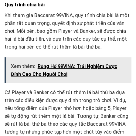
Quy trình chia bài
Khi tham gia Baccarat 99VINA, quy trình chia bài là một
phần rất quan trọng, quyết định sự phát triển của ván
chơi. Mỗi bên, bao gồm Player và Banker, sẽ được chia
hai lá bài đầu tiên, và dựa trên các quy tắc cụ thể, một
trong hai bên có thể rút thêm lá bài thứ ba.
Xem thêm:
Rồng Hổ 99VINA: Trải Nghiệm Cược
Đỉnh Cao Cho Người Chơi
Cả Player và Banker có thể rút thêm lá bài thứ ba dựa
trên các điều kiện được quy định trong trò chơi. Ví dụ,
nếu tổng điểm của Player nhỏ hơn hoặc bằng 5, Player
sẽ tự động rút thêm một lá bài. Tương tự, Banker cũng
sẽ rút lá bài thứ ba theo các quy tắc Baccarat 99VINA
tương tự nhưng phức tạp hơn một chút tùy vào điểm