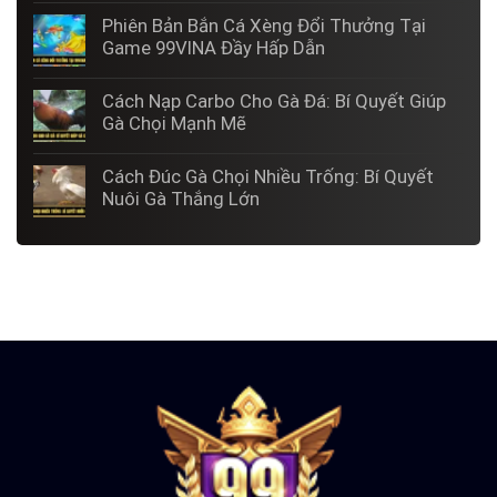
Phiên Bản Bắn Cá Xèng Đổi Thưởng Tại
Game 99VINA Đầy Hấp Dẫn
Cách Nạp Carbo Cho Gà Đá: Bí Quyết Giúp
Gà Chọi Mạnh Mẽ
Cách Đúc Gà Chọi Nhiều Trống: Bí Quyết
Nuôi Gà Thắng Lớn