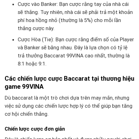
Cược vào Banker: Bạn cược rằng tay của nhà cái
sẽ thắng. Tuy nhiên, nhà cái sẽ phải trả một khoản
phí hoa hồng nhỏ (thường là 5%) cho mỗi lần
thắng cược này.
Cược Hòa (Tie): Bạn cược rằng điểm số của Player
và Banker sẽ bằng nhau. Đây là lựa chọn có tỷ lệ
trả thưởng Baccarat 99VINA cao nhất, thường là
8:1 hoặc 9:1.
Các chiến lược cược Baccarat tại thương hiệu
game 99VINA
Dù baccarat là một trò chơi dựa trên may mắn, nhưng
việc sử dụng các chiến lược hợp lý có thể giúp bạn tăng
cơ hội chiến thắng.
Chiến lược cược đơn giản