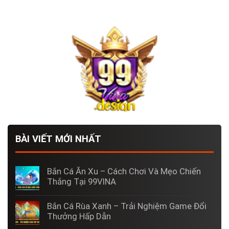
BÀI VIẾT MỚI NHẤT
Bắn Cá Ăn Xu – Cách Chơi Và Mẹo Chiến
Thắng Tại 99VINA
Bắn Cá Rùa Xanh – Trải Nghiệm Game Đổi
Thưởng Hấp Dẫn