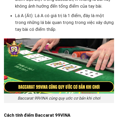
không ảnh hưởng đến tổng điểm của tay bài.
Lá A (Át): Lá A có giá trị là 1 điểm, đây là một
trong những lá bài quan trọng trong việc xây dựng
tay bài có điểm thấp.
Baccarat 99VINA cùng quy ước cơ bản khi chơi
Cách tính điểm Baccarat 99VINA