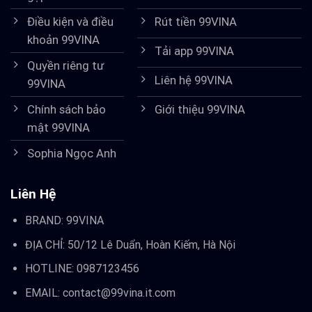
Rút tiền 99VINA
Điều kiện và điều
khoản 99VINA
Tải app 99VINA
Quyền riêng tư
Liên hệ 99VINA
99VINA
Giới thiệu 99VINA
Chính sách bảo
mật 99VINA
Sophia Ngọc Anh
Liên Hệ
BRAND: 99VINA
ĐỊA CHỈ: 50/12 Lê Duẩn, Hoàn Kiếm, Hà Nội
HOTLINE: 0987123456
EMAIL:
contact@99vina.it.com