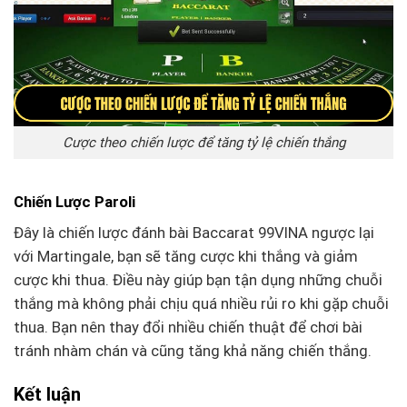
Cược theo chiến lược để tăng tỷ lệ chiến thắng
Chiến Lược Paroli
Đây là chiến lược đánh bài Baccarat 99VINA ngược lại
với Martingale, bạn sẽ tăng cược khi thắng và giảm
cược khi thua. Điều này giúp bạn tận dụng những chuỗi
thắng mà không phải chịu quá nhiều rủi ro khi gặp chuỗi
thua. Bạn nên thay đổi nhiều chiến thuật để chơi bài
tránh nhàm chán và cũng tăng khả năng chiến thắng.
Kết luận